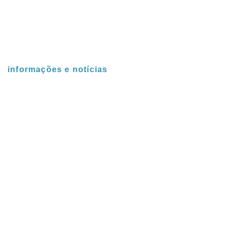
nossa equipe
blog
contato
informações e notícias
notícias
cursos e congressos
prevenção
artigos
informações e orientações
(48) 3433-0406
(48) 9 9916-4447