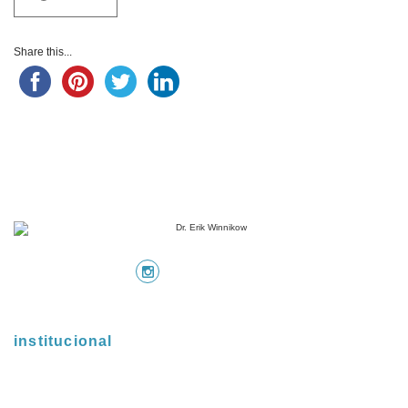
Share this...
siga-nos nas
mídias sociais
institucional
home
dr. erik winnikow